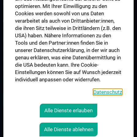
ARGE Placheta-Györi
optimieren. Mit Ihrer Einwilligung zu den
Cookies werden sowohl von uns Daten
verarbeitet als auch von Drittanbieter:innen,
STUDIUM, AUS- UND WEITERBILDUNG
die ihren Sitz teilweise in Drittländern (z.B. den
Vorlesungsverzeichnis
USA) haben. Nähere Informationen zu den
Famulaturen & Klinische Praktika
Tools und den Partner:innen finden Sie in
Klinisch-Praktisches Jahr
unserer Datenschutzerklärung, in der wir auch
genau erklären, was eine Datenübermittlung in
Diplomarbeiten
die USA bedeuten kann. Ihre Cookie-
PhD-Programme
Einstellungen können Sie auf Wunsch jederzeit
Studierenden-Service
individuell anpassen oder widerrufen.
Datenschutz
ALLE NEWS
Alle Dienste erlauben
Legal
Alle Dienste ablehnen
COOKIE-EINSTELLUNGEN