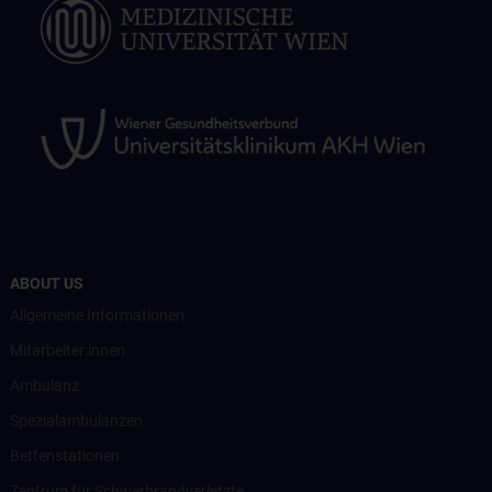
ABOUT US
Allgemeine Informationen
Mitarbeiter:innen
Ambulanz
Spezialambulanzen
Bettenstationen
Zentrum für Schwerbrandverletzte