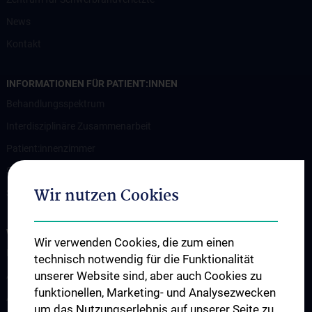
News
Kontakt
INFORMATIONEN FÜR PATIENT:INNEN
Behandlungsspektrum
Interdisziplinäre Zusammenarbeit
Patient:innenzimmer
Serviceleistungen
Wir nutzen Cookies
Spezialgebiete
WISSENSCHAFT & FORSCHUNG
Wir verwenden Cookies, die zum einen
Research and Development
technisch notwendig für die Funktionalität
unserer Website sind, aber auch Cookies zu
ARGE Radtke
funktionellen, Marketing- und Analysezwecken
ARGE Aszmann
um das Nutzungserlebnis auf unserer Seite zu