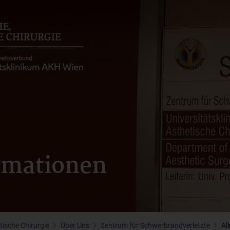
rmationen
tische Chirurgie
Über Uns
Zentrum für Schwerbrandverletzte
Al