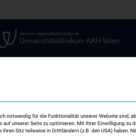
ÜR
WISSENSCHAFT &
STUDIUM, AUS- 
FORSCHUNG
WEITERBILDUN
um
Research and Development
Vorlesungsverzei
ARGE Radtke
Famulaturen & Kl
Praktika
h notwendig für die Funktionalität unserer Website sind, ab
ARGE Aszmann
uf unserer Seite zu optimieren. Mit Ihrer Einwilligung zu
r
Klinisch-Praktisc
ARGE Placheta-Györi
ie ihren Sitz teilweise in Drittländern (z.B. den USA) haben.
Diplomarbeiten