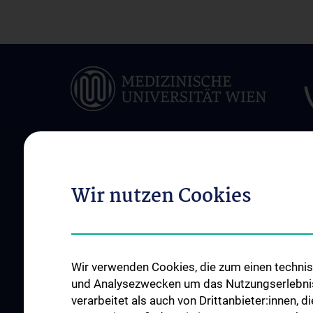
ÜBER UNS
INFORMATIONEN F
Wir nutzen Cookies
PATIENT:INNEN
Allgemeine Informationen
Behandlungsspektr
Mitarbeiter:innen
Interdisziplinäre
Ambulanz
Zusammenarbeit
Wir verwenden Cookies, die zum einen technisc
Spezialambulanzen
und Analysezwecken um das Nutzungserlebnis a
Patient:innenzimme
Bettenstationen
verarbeitet als auch von Drittanbieter:innen, d
Serviceleistungen