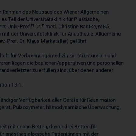
im Rahmen des Neubaus des Wiener Allgemeinen
s Teil der Universitätsklinik für Plastische,
in
in
n: Univ.-Prof.
Dr.
med. Christine Radtke, MBA,
 mit der Universitätsklinik für Anästhesie, Allgemeine
v.-Prof. Dr. Klaus Markstaller) geführt.
aft für Verbrennungsmedizin zur strukturellen und
tren liegen die baulichen/apparativen und personellen
ndverletzter zu erfüllen sind, über denen anderer
tion 13i1:
ndiger Verfügbarkeit aller Geräte für Reanimation
sgerät, Pulsoxymeter, hämodynamische Überwachung,
t mit sechs Betten, davon drei Betten für
ür anästhesiologische Patient:innen mit der