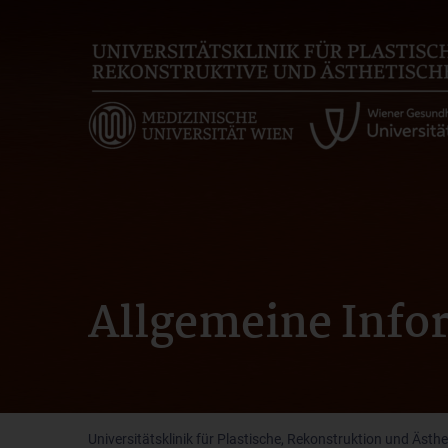
Skip
to
main
content
Allgemeine Info
Universitätsklinik für Plastische, Rekonstruktion und Ästhe