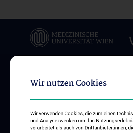
ÜBER UNS
INFORMATIONEN F
Wir nutzen Cookies
PATIENT:INNEN
Allgemeine Informationen
Behandlungsspektr
Mitarbeiter:innen
Interdisziplinäre
Ambulanz
Zusammenarbeit
Wir verwenden Cookies, die zum einen technisc
Spezialambulanzen
und Analysezwecken um das Nutzungserlebnis a
Patient:innenzimme
Bettenstationen
verarbeitet als auch von Drittanbieter:innen, d
Serviceleistungen