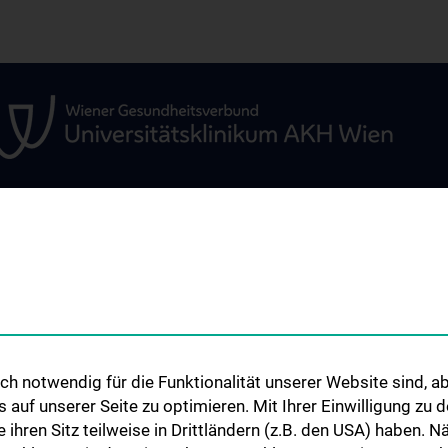
ÜR
WISSENSCHAFT &
STUDIUM, AUS- 
FORSCHUNG
WEITERBILDUN
um
Research and Development
Vorlesungsverzei
ARGE Radtke
Famulaturen & Kl
Praktika
h notwendig für die Funktionalität unserer Website sind, ab
ARGE Aszmann
uf unserer Seite zu optimieren. Mit Ihrer Einwilligung zu
r
Klinisch-Praktisc
ARGE Placheta-Györi
ie ihren Sitz teilweise in Drittländern (z.B. den USA) haben.
Diplomarbeiten