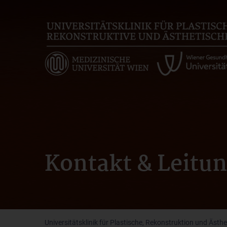
Skip
to
main
content
Kontakt & Leitu
Universitätsklinik für Plastische, Rekonstruktion und Ästhe